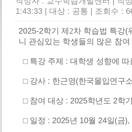
작성자 : 교수학습개발센터 | 작성일 
1:43:33 | 대상 : 공통 | 조회수 : 6
2025-2
학기 제2차 학습법 특강
(
니 관심있는 학생들의 많은 참여
□ 특강 주제
: 대학생 성향에 
□
강사
: 한근영(한국몰입연구소
□
참여 대상
: 2025
학년도 2
학기
□ 일정
: 2025
년 10월 24일(금), 