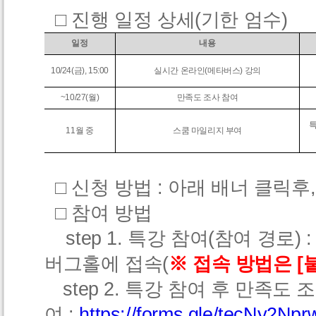
□
진행 일정 상세
(
기한 엄수
)
일정
내용
10/24(금), 15:00
실시간 온라인(메타버스) 강의
~10/27(월
)
만족도 조사 참여
특
11월 중
스쿰 마일리지 부여
□ 신청 방법 : 아래 배너 클릭후
□
참여 방법
step 1.
특강 참여
(
참여 경로
)
버그홀에 접속(
※ 접속 방법은 [
st
ep 2.
특강 참여 후 만족도 조
여
:
https://forms.gle/tecNy2Np